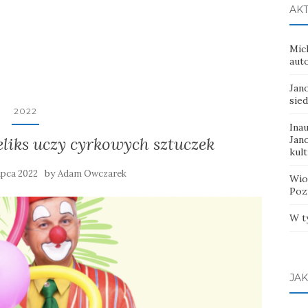
AK
Mic
aut
Jan
sie
2022
Ina
liks uczy cyrkowych sztuczek
Jan
kul
by
lipca 2022
Adam Owczarek
Wio
Poz
W t
JAK