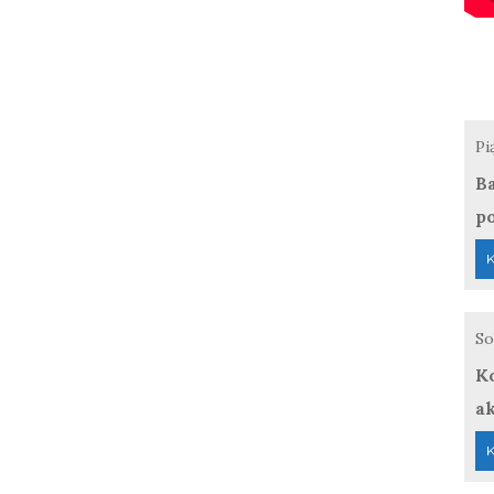
Pi
Ba
p
K
So
Ko
a
K