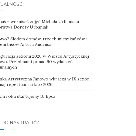
TUALNOŚCI
haś – wernisaż zdjęć Michała Urbaniaka
orstwa Doroty Urbaniak
owo? Siedem domów, trzech mieszkańców i…
dem bisów Artura Andrusa
uguracja sezonu 2026 w Wiosce Artystycznej
owo. Przed nami ponad 90 wydarzeń
turalnych
ska Artystyczna Janowo wkracza w IX sezon.
naj repertuar na lato 2026
ym roku startujemy 10 lipca
 DO NAS TRAFIĆ?