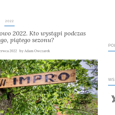
2022
owo 2022. Kto wystąpi podczas
go, piątego sezonu?
PO
by
zerwca 2022
Adam Owczarek
WS