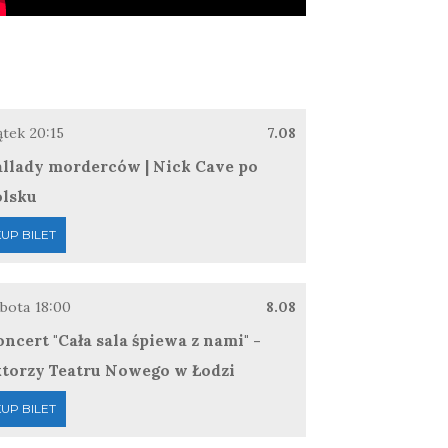
ątek
20:15
7.08
llady morderców | Nick Cave po
olsku
UP BILET
bota
18:00
8.08
ncert "Cała sala śpiewa z nami" -
ktorzy Teatru Nowego w Łodzi
UP BILET