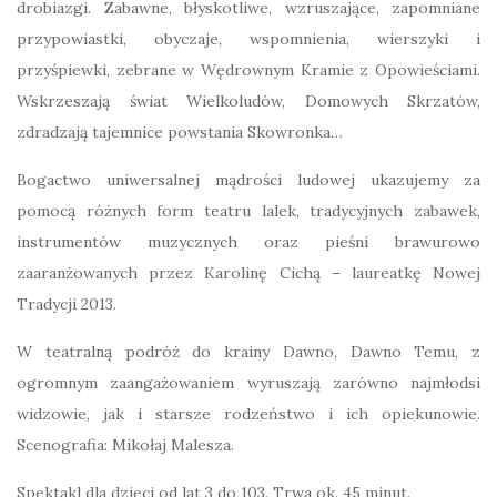
drobiazgi. Zabawne, błyskotliwe, wzruszające, zapomniane
przypowiastki, obyczaje, wspomnienia, wierszyki i
przyśpiewki, zebrane w Wędrownym Kramie z Opowieściami.
Wskrzeszają świat Wielkoludów, Domowych Skrzatów,
zdradzają tajemnice powstania Skowronka…
Bogactwo uniwersalnej mądrości ludowej ukazujemy za
pomocą różnych form teatru lalek, tradycyjnych zabawek,
instrumentów muzycznych oraz pieśni brawurowo
zaaranżowanych przez Karolinę Cichą – laureatkę Nowej
Tradycji 2013.
W teatralną podróż do krainy Dawno, Dawno Temu, z
ogromnym zaangażowaniem wyruszają zarówno najmłodsi
widzowie, jak i starsze rodzeństwo i ich opiekunowie.
Scenografia: Mikołaj Malesza.
Spektakl dla dzieci od lat 3 do 103. Trwa ok. 45 minut.